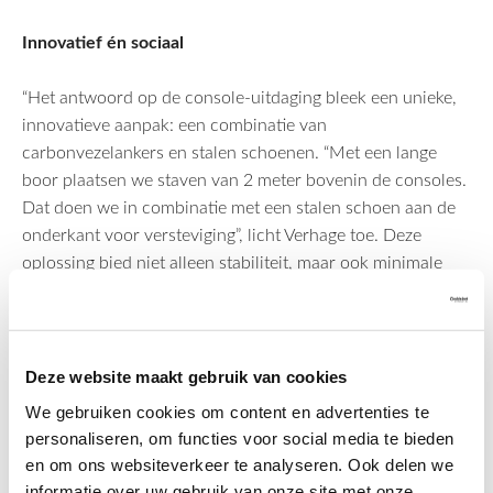
Innovatief én sociaal
“Het antwoord op de console-uitdaging bleek een unieke,
innovatieve aanpak: een combinatie van
carbonvezelankers en stalen schoenen. “Met een lange
boor plaatsen we staven van 2 meter bovenin de consoles.
Dat doen we in combinatie met een stalen schoen aan de
onderkant voor versteviging”, licht Verhage toe. Deze
oplossing bied niet alleen stabiliteit, maar ook minimale
hinder voor de bewoners. “Boren doen we met fluisterstille
diamantboren en we werken vanuit hangbakken. Zo blijft
de geluidsoverlast en fysieke hinder beperkt.”
Deze website maakt gebruik van cookies
We gebruiken cookies om content en advertenties te
personaliseren, om functies voor social media te bieden
en om ons websiteverkeer te analyseren. Ook delen we
informatie over uw gebruik van onze site met onze