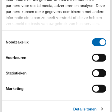
partners voor social media, adverteren en analyse. Deze
partners kunnen deze gegevens combineren met andere
informatie die u aan ze heeft verstrekt of die ze hebben
verzameld op basis van uw gebruik van hun services.
Toestemmingsselectie
Noodzakelijk
Voorkeuren
Dat laatste is voor ons het allerbelangrijkste: we doen het
natuurlijk voor de bewoners. We zijn trots dat we met een
Statistieken
breed denkproces en goede samenwerking met onze
partners de hinder voor bewoners kunnen beperken.” De
werkzaamheden in Beverburgh lopen tot eind 2024,
Marketing
waarna de bewoners weer volop kunnen genieten van hun
balkons en galerijen.
Details tonen